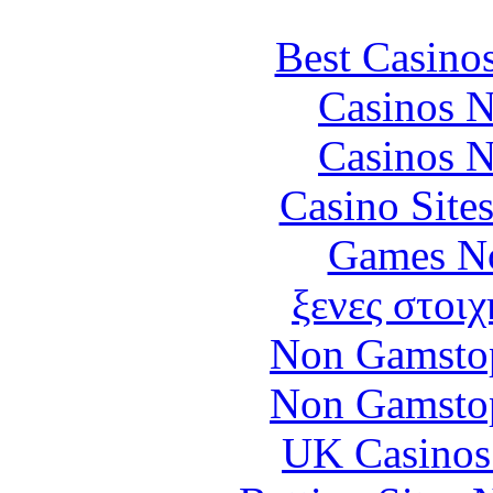
Best Casino
Casinos 
Casinos 
Casino Site
Games N
ξενες στοιχ
Non Gamstop
Non Gamstop
UK Casinos