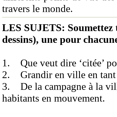
travers le monde.
LES SUJETS: Soumettez tr
dessins), une pour chacune
1. Que veut dire ‘citée’ p
2. Grandir en ville en tant 
3. De la campagne à la ville
habitants en mouvement.