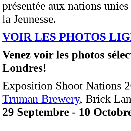
présentée aux nations unies
la Jeunesse.
VOIR LES PHOTOS LI
Venez voir les photos sélec
Londres!
Exposition Shoot Nations 
Truman Brewery
, Brick La
29 Septembre - 10 Octobr