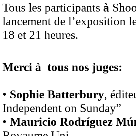
Tous les participants
à
Shoot
lancement de l’exposition l
18 et 21 heures.
Merci à tous nos juges:
•
Sophie Batterbury
, édit
Independent on Sunday”
•
Mauricio Rodríguez Mú
Royaume Uni