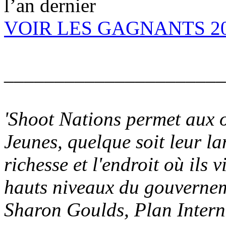
l’an dernier
VOIR LES GAGNANTS 2
______________________
'Shoot Nations permet aux op
Jeunes, quelque soit leur la
richesse et l'endroit où ils 
hauts niveaux du gouverne
Sharon Goulds, Plan Intern