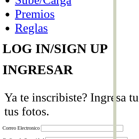
Premios
Reglas
LOG IN/SIGN UP
INGRESAR
Ya te inscribiste? Ingresa t
tus fotos.
Correo Electronico