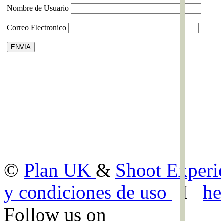
Nombre de Usuario
Correo Electronico
©
Plan UK
&
Shoot Exper
y condiciones de uso
I
he
Follow us on