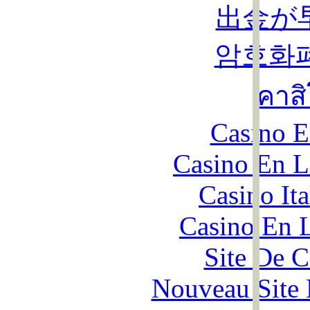
出金が
암호화
คาส
Casino E
Casino En L
Casino It
Casino En L
Site De C
Nouveau Site 