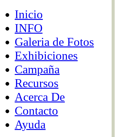
Inicio
INFO
Galeria de Fotos
Exhibiciones
Campaña
Recursos
Acerca De
Contacto
Ayuda