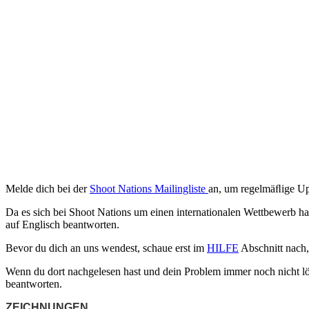
Melde dich bei der
Shoot Nations Mailingliste
an, um regelmäﬂige Upd
Da es sich bei Shoot Nations um einen internationalen Wettbewerb ha
auf Englisch beantworten.
Bevor du dich an uns wendest, schaue erst im
HILFE
Abschnitt nach, 
Wenn du dort nachgelesen hast und dein Problem immer noch nicht lö
beantworten.
ZEICHNUNGEN