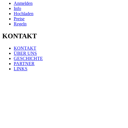
Anmelden
Info
Hochladen
Preise
Regeln
KONTAKT
KONTAKT
ÜBER UNS
GESCHICHTE
PARTNER
LINKS