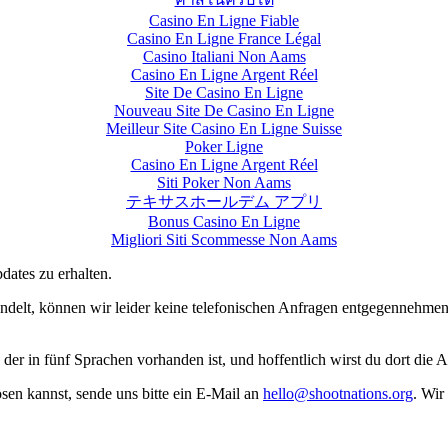
Casino En Ligne Fiable
Casino En Ligne France Légal
Casino Italiani Non Aams
Casino En Ligne Argent Réel
Site De Casino En Ligne
Nouveau Site De Casino En Ligne
Meilleur Site Casino En Ligne Suisse
Poker Ligne
Casino En Ligne Argent Réel
Siti Poker Non Aams
テキサスホールデム アプリ
Bonus Casino En Ligne
Migliori Siti Scommesse Non Aams
ates zu erhalten.
ndelt, können wir leider keine telefonischen Anfragen entgegennehmen
der in fünf Sprachen vorhanden ist, und hoffentlich wirst du dort die 
sen kannst, sende uns bitte ein E-Mail an
hello@shootnations.org
. Wir