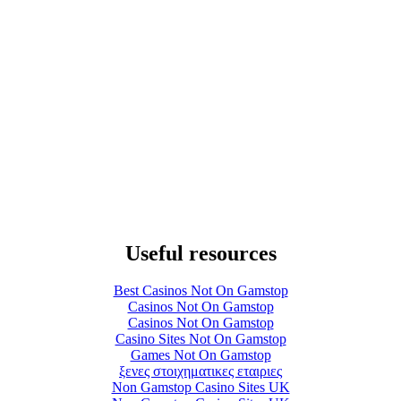
Useful resources
Best Casinos Not On Gamstop
Casinos Not On Gamstop
Casinos Not On Gamstop
Casino Sites Not On Gamstop
Games Not On Gamstop
ξενες στοιχηματικες εταιριες
Non Gamstop Casino Sites UK